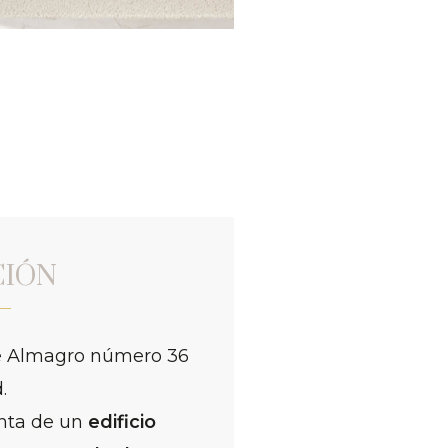
CIÓN
lle Almagro número 36
.
anta de un
edificio