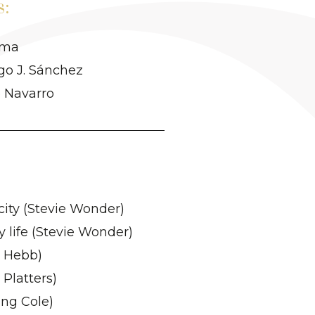
s:
oma
go J. Sánchez
o Navarro
:
 city (Stevie Wonder)
 life (Stevie Wonder)
 Hebb)
Platters)
King Cole)