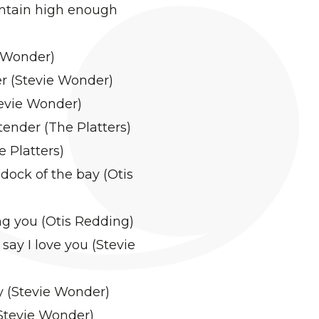
ntain high enough
e Wonder)
er (Stevie Wonder)
evie Wonder)
tender (The Platters)
 Platters)
 dock of the bay (Otis
ng you (Otis Redding)
o say I love you (Stevie
ly (Stevie Wonder)
(Stevie Wonder)