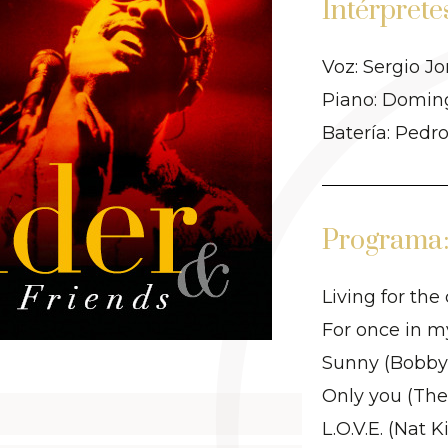
Intérprete
Voz: Sergio J
Piano: Domin
Batería: Pedr
Programa
Living for the
For once in my
Sunny (Bobby
Only you (The 
L.O.V.E. (Nat 