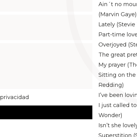
Ain´t no mou
(Marvin Gaye)
Lately (Stevi
Part-time lov
Overjoyed (St
The great pre
My prayer (The
Sitting on the
Redding)
I’ve been lovi
 privacidad
I just called t
Wonder)
Isn’t she love
Superstition 