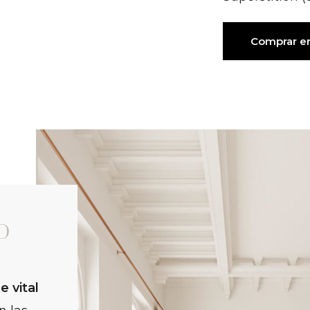
Comprar e
D
e vital