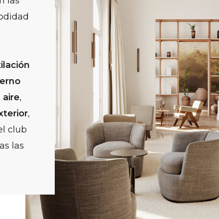
n las
modidad
ilación
erno
 aire
,
xterior
,
l club
as las